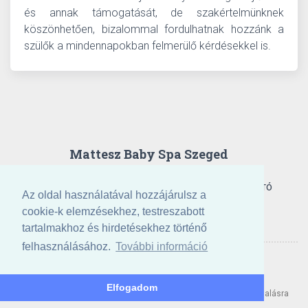
és annak támogatását, de szakértelmünknek
köszönhetően, bizalommal fordulhatnak hozzánk a
szülők a mindennapokban felmerülő kérdésekkel is.
Mattesz Baby Spa Szeged
FOGLALÁSI SZABÁLYZAT
ADATVÉDELMI TÁJÉKOZTATÓ
Az oldal használatával hozzájárulsz a
cookie-k elemzésekhez, testreszabott
tartalmakhoz és hirdetésekhez történő
felhasználásához.
További információ
Elfogadom
A Mattesz Baby Spa Szeged is a Salonicot használja időpontfoglalásra