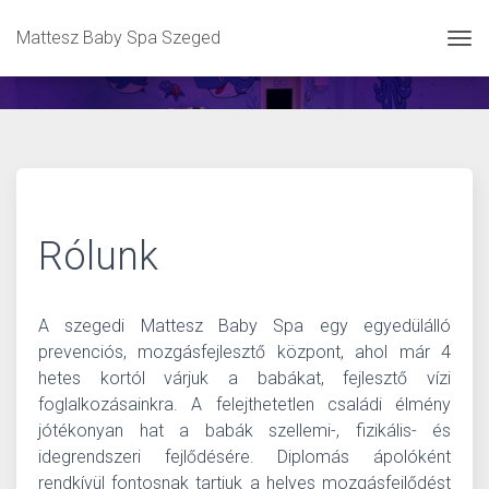
Mattesz Baby Spa Szeged
Tog
Rólunk
A szegedi Mattesz Baby Spa egy egyedülálló
prevenciós, mozgásfejlesztő központ, ahol már 4
hetes kortól várjuk a babákat, fejlesztő vízi
foglalkozásainkra. A felejthetetlen családi élmény
jótékonyan hat a babák szellemi-, fizikális- és
idegrendszeri fejlődésére. Diplomás ápolóként
rendkívül fontosnak tartjuk a helyes mozgásfejlődést